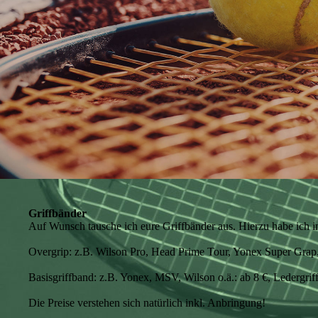
Griffbänder
Auf Wunsch tausche ich eure Griffbänder aus. Hierzu habe ich 
Overgrip: z.B. Wilson Pro, Head Prime Tour, Yonex Super Grap, T
Basisgriffband: z.B. Yonex, MSV, Wilson o.ä.: ab 8 €, Ledergrif
Die Preise verstehen sich natürlich inkl. Anbringung!