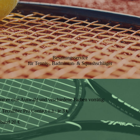
Besaitungsservice
für Tennis-, Badminton- & Squashschläger
immer eine Auswahl und veschiedene Farben vorrätig:
ecnifibre Pro Contact o.ä.: je 3 €
fband 20 €