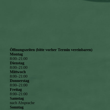
Öffnungszeiten (bitte vorher Termin vereinbaren)
Montag
8
:
00
–
21
:
00
Dienstag
8
:
00
–
21
:
00
Mittwoch
8
:
00
–
21
:
00
Donnerstag
8
:
00
–
21
:
00
Freitag
8
:
00
–
21
:
00
Samstag
nach Absprache
Sonntag