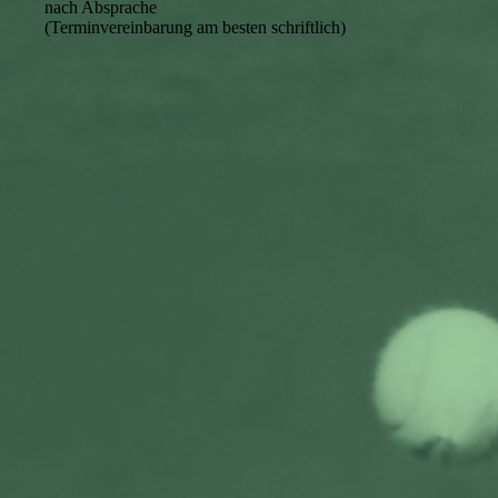
nach Absprache
(Terminvereinbarung am besten schriftlich)