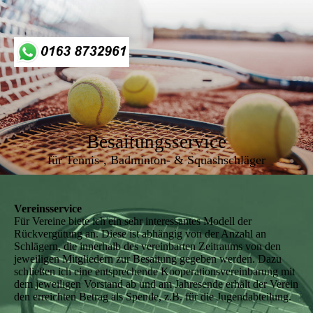
Besaitungsservice
für Tennis-, Badminton- & Squashschläger
Vereinsservice
Für Vereine biete ich ein sehr interessantes Modell der
Rückvergütung an. Diese ist abhängig von der Anzahl an
Schlägern, die innerhalb des vereinbarten Zeitraums von den
jeweiligen Mitgliedern zur Besaitung gegeben werden. Dazu
schließen ich eine entsprechende Kooperationsvereinbarung mit
dem jeweiligen Vorstand ab und am Jahresende erhält der Verein
den erreichten Betrag als Spende, z.B. für die Jugendabteilung.