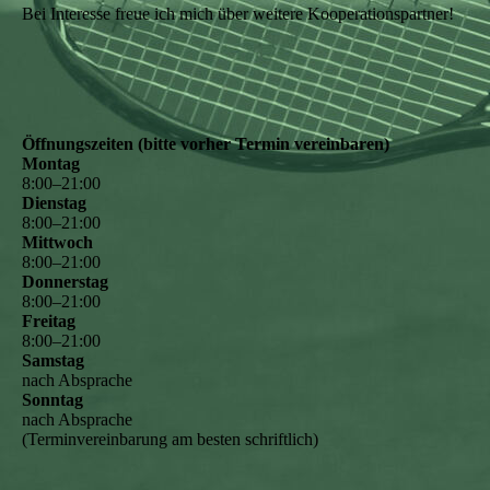
Bei Interesse freue ich mich über weitere Kooperationspartner!
Öffnungszeiten (bitte vorher Termin vereinbaren)
Montag
8
:
00
–
21
:
00
Dienstag
8
:
00
–
21
:
00
Mittwoch
8
:
00
–
21
:
00
Donnerstag
8
:
00
–
21
:
00
Freitag
8
:
00
–
21
:
00
Samstag
nach Absprache
Sonntag
nach Absprache
(Terminvereinbarung am besten schriftlich)